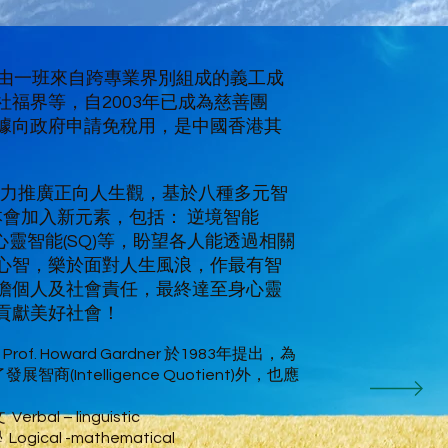
由一班來自跨專業界別組成的義工成
福界等，自2003年已成為慈善團
據
向政府申請免稅用，是中國香港其
。
力推廣正向人生觀，基於八種多元智
，本會加入新元素，包括： 逆境智能
)、心靈智能(SQ)等，盼望各人能透過相關
心智，樂於面對人生風浪，作最有智
擔個人及社會責任，最終達至身心靈
貢獻美好社會！
. Howard Gardner 於1983年提出，為
(Intelligence Quotient)外，也應
文
Verbal – linguistic
ogical -mathematical