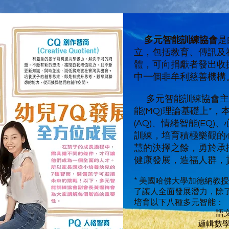
多元智能訓練協會
是
立，包括教育、傳訊及社
體，可向捐獻者發出收
中一個非牟利慈善機構
多元智能訓練協會主
能(MQ)理論基礎上*
(AQ)、情緒智能(EQ
訓練，培育積極樂觀的
慧的決擇之餘，勇於承
健康發展，造福人群，
*
美國哈佛大學加德納教授 Prof
了讓人全面發展潛力，除了發展智商
培育以下八種多元智能：
語
邏輯數學 L