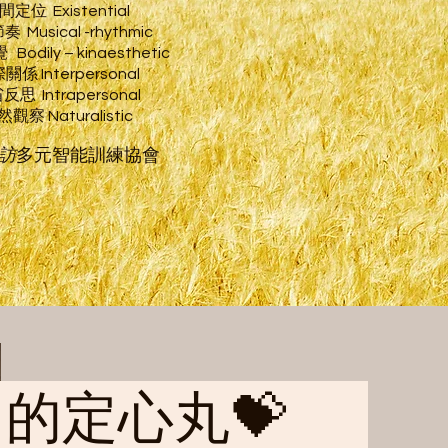
間定位
Existential
 Musical -rhythmic
覺
Bodily – kinaesthetic
關係 Interpersonal
反思 Intrapersonal
觀察 Naturalistic
採訪
多元智能訓練協會
的定心丸💝