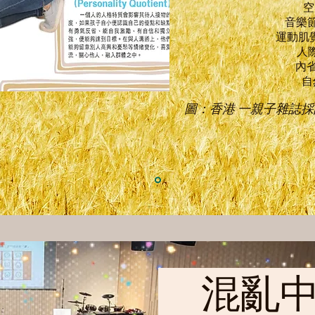
空
音樂節奏
運動肌
人際
內省
自然
​圖：香港 一親子雜誌
混亂中