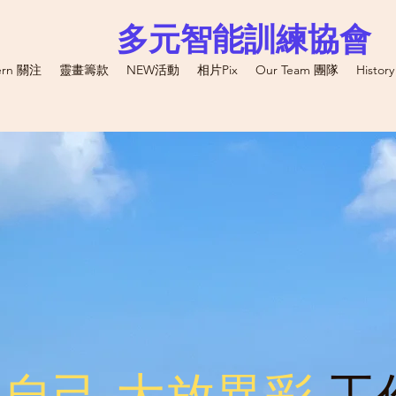
多元智能訓練協會
ern 關注
靈畫籌款
NEW活動
相片Pix
Our Team 團隊
Histor